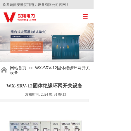
欢迎访问安徽皖翔电力设备有限公司官网！
网站首页
WX-SRV-12固体绝缘环网开关
>>
设备
WX-SRV-12固体绝缘环网开关设备
发布时间: 2024-01-31 09:13